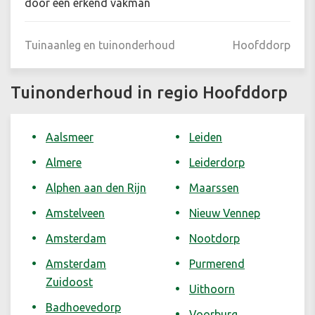
door een erkend vakman
Tuinaanleg en tuinonderhoud
Hoofddorp
Tuinonderhoud in regio Hoofddorp
Aalsmeer
Leiden
Almere
Leiderdorp
Alphen aan den Rijn
Maarssen
Amstelveen
Nieuw Vennep
Amsterdam
Nootdorp
Amsterdam
Purmerend
Zuidoost
Uithoorn
Badhoevedorp
Voorburg