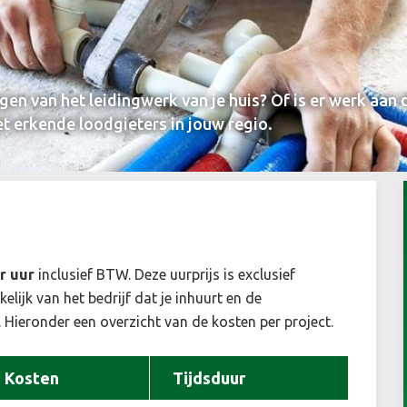
en van het leidingwerk van je huis? Of is er werk aan d
et erkende loodgieters in jouw regio.
er uur
inclusief BTW. Deze uurprijs is exclusief
elijk van het bedrijf dat je inhuurt en de
ieronder een overzicht van de kosten per project.
Kosten
Tijdsduur