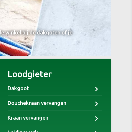
e winkel bij de dakgoten of je
Loodgieter
Dakgoot
Douchekraan vervangen
Kraan vervangen