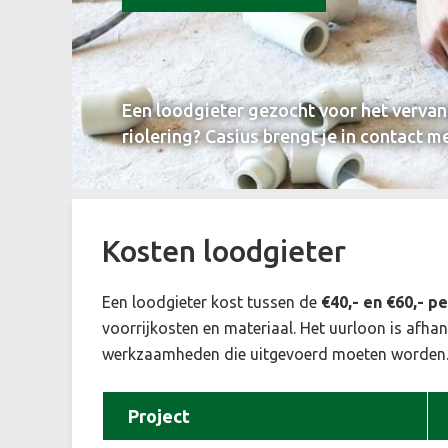
Een loodgieter gezocht voor het vervang
riolering? Casius brengt je in contact m
Kosten loodgieter
Een
loodgieter kost tussen de
€40,- en €60,- p
voorrijkosten en materiaal. Het uurloon is afhank
werkzaamheden die uitgevoerd moeten worden. H
Project