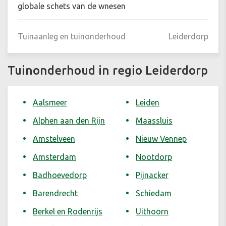
globale schets van de wnesen
Tuinaanleg en tuinonderhoud
Leiderdorp
Tuinonderhoud in regio Leiderdorp
Aalsmeer
Leiden
Alphen aan den Rijn
Maassluis
Amstelveen
Nieuw Vennep
Amsterdam
Nootdorp
Badhoevedorp
Pijnacker
Barendrecht
Schiedam
Berkel en Rodenrijs
Uithoorn