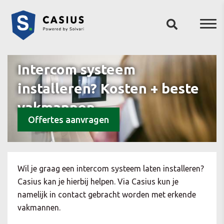
Intercom systeem
installeren? Kosten + beste
vakmannen
Offertes aanvragen
Wil je graag een intercom systeem laten installeren?
Casius kan je hierbij helpen. Via Casius kun je
namelijk in contact gebracht worden met erkende
vakmannen.