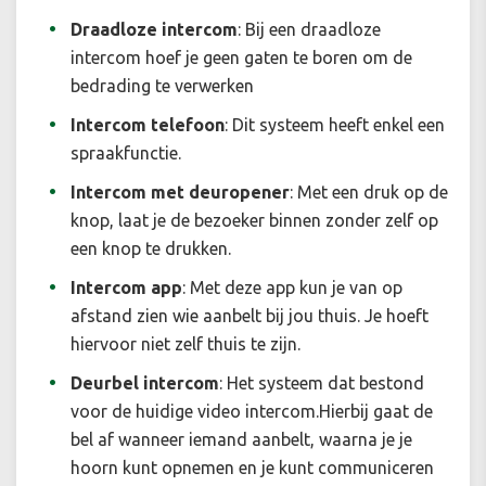
Draadloze intercom
: Bij een draadloze
intercom hoef je geen gaten te boren om de
bedrading te verwerken
Intercom telefoon
: Dit systeem heeft enkel een
spraakfunctie.
Intercom met deuropener
: Met een druk op de
knop, laat je de bezoeker binnen zonder zelf op
een knop te drukken.
Intercom app
: Met deze app kun je van op
afstand zien wie aanbelt bij jou thuis. Je hoeft
hiervoor niet zelf thuis te zijn.
Deurbel intercom
: Het systeem dat bestond
voor de huidige video intercom.Hierbij gaat de
bel af wanneer iemand aanbelt, waarna je je
hoorn kunt opnemen en je kunt communiceren