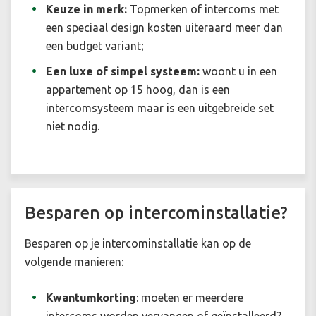
Keuze in merk:
Topmerken of intercoms met
een speciaal design kosten uiteraard meer dan
een budget variant;
Een luxe of simpel systeem:
woont u in een
appartement op 15 hoog, dan is een
intercomsysteem maar is een uitgebreide set
niet nodig.
Besparen op intercominstallatie?
Besparen op je intercominstallatie kan op de
volgende manieren:
Kwantumkorting
: moeten er meerdere
intercoms worden vervangen of geïnstalleerd?