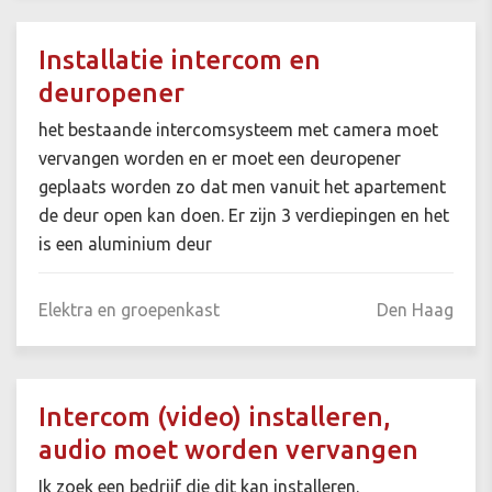
Installatie intercom en
deuropener
het bestaande intercomsysteem met camera moet
vervangen worden en er moet een deuropener
geplaats worden zo dat men vanuit het apartement
de deur open kan doen. Er zijn 3 verdiepingen en het
is een aluminium deur
Elektra en groepenkast
Den Haag
Intercom (video) installeren,
audio moet worden vervangen
Ik zoek een bedrijf die dit kan installeren.