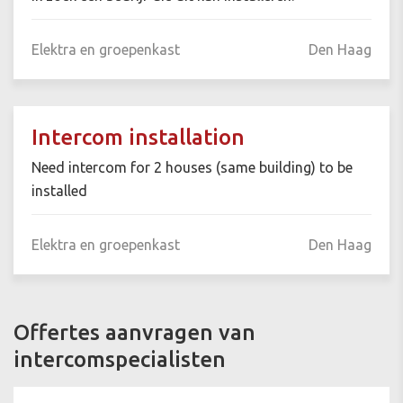
Elektra en groepenkast
Den Haag
Intercom installation
Need intercom for 2 houses (same building) to be
installed
Elektra en groepenkast
Den Haag
Offertes aanvragen van
intercomspecialisten