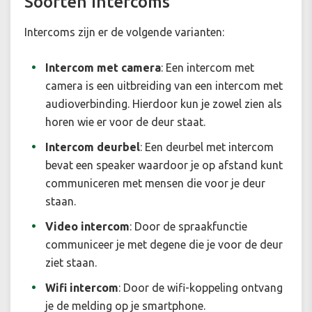
Soorten intercoms
Intercoms zijn er de volgende varianten:
Intercom met camera
: Een intercom met
camera is een uitbreiding van een intercom met
audioverbinding. Hierdoor kun je zowel zien als
horen wie er voor de deur staat.
Intercom deurbel
: Een deurbel met intercom
bevat een speaker waardoor je op afstand kunt
communiceren met mensen die voor je deur
staan.
Video intercom
: Door de spraakfunctie
communiceer je met degene die je voor de deur
ziet staan.
Wifi intercom
: Door de wifi-koppeling ontvang
je de melding op je smartphone.