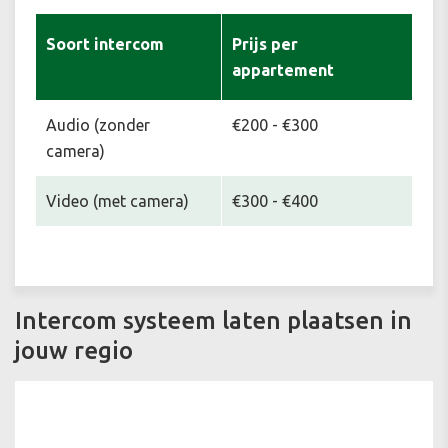
Soort intercom
Prijs per
appartement
Audio (zonder
€200 - €300
camera)
Video (met camera)
€300 - €400
Intercom systeem laten plaatsen in
jouw regio