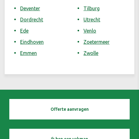
Deventer
Tilburg
Dordrecht
Utrecht
Ede
Venlo
Eindhoven
Zoetermeer
Emmen
Zwolle
Offerte aanvragen
Ik ben een vakman