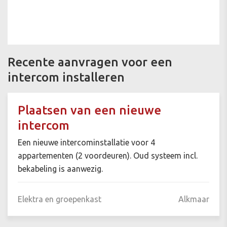
Recente aanvragen voor een
intercom installeren
Plaatsen van een nieuwe
intercom
Een nieuwe intercominstallatie voor 4
appartementen (2 voordeuren). Oud systeem incl.
bekabeling is aanwezig.
Elektra en groepenkast
Alkmaar