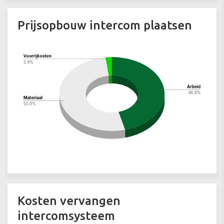
Prijsopbouw intercom plaatsen
Kosten vervangen
intercomsysteem