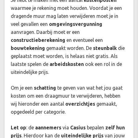
Je hebt te maken met een aantal
kostenposten
waarmee je rekening moet houden. Voordat je een
dragende muur mag laten verwijderen moet je in
veel gevallen een
omgevingsvergunning
aanvragen. Daarbij moet er een
constructieberekening
en eventueel een
bouwtekening
gemaakt worden. De
steunbalk
die
geplaatst moet worden, is helaas niet gratis. Als
laatste spelen de
arbeidskosten
ook een rol in de
uiteindelijke prijs.
Om je een
schatting
te geven van wat het jou gaat
kosten om een draagmuur te verwijderen, hebben
wij hieronder een aantal
overzichtjes
gemaakt,
opgedeeld per categorie.
Let op
: de
aannemers
via
Casius
bepalen
zelf hun
prijs
. Hierdoor kan de
uiteindelijke prijs
van jouw