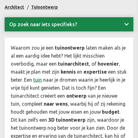
Architect
Tuinontwerp
Op zoek naar iets specifieks?
Waarom zou je een
tuinontwerp
laten maken als je
al een aardig idee hebt? Het lijkt misschien
overbodig, maar een
tuinarchitect
, of
hovenier
,
maakt je plan met zijn
kennis
en
expertise
een stuk
beter. Een
tuin
naar je dromen waarin je heerlijk in je
vrije tijd kunt genieten. Dat is toch fijn? Een
tuinarchitect creëert een
ontwerp
van je nieuwe
tuin, compleet
naar wens
, waarbij hij of zij rekening
houdt gehouden met jouw eisen en jouw
budget
.
Dit kan zelfs een
3D tuinontwerp
zijn, waardoor je
het tuinontwerp nog beter voor je kan zien. Door de
expertise en ervaring van de tuinarchitect, kan hij of