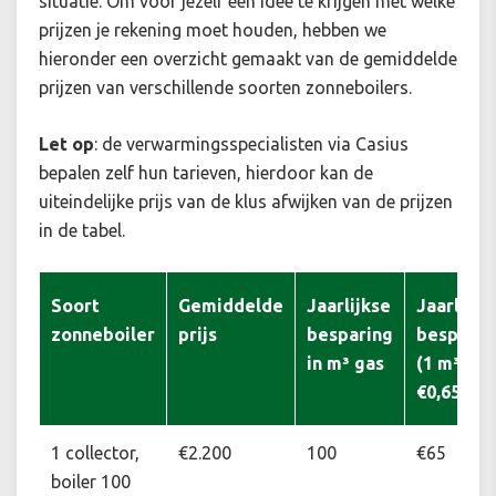
situatie. Om voor jezelf een idee te krijgen met welke
prijzen je rekening moet houden, hebben we
hieronder een overzicht gemaakt van de gemiddelde
prijzen van verschillende soorten zonneboilers.
Let op
: de verwarmingsspecialisten via Casius
bepalen zelf hun tarieven, hierdoor kan de
uiteindelijke prijs van de klus afwijken van de prijzen
in de tabel.
Soort
Gemiddelde
Jaarlijkse
Jaarlijke
zonneboiler
prijs
besparing
besparin
in m³ gas
(1 m³ =
€0,65)
1 collector,
€2.200
100
€65
boiler 100