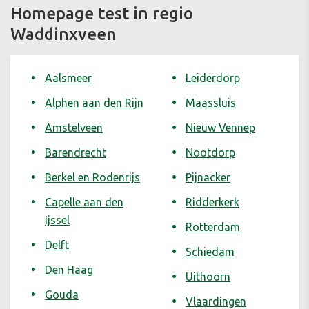
Homepage test in regio
Waddinxveen
Aalsmeer
Leiderdorp
Alphen aan den Rijn
Maassluis
Amstelveen
Nieuw Vennep
Barendrecht
Nootdorp
Berkel en Rodenrijs
Pijnacker
Capelle aan den
Ridderkerk
Ijssel
Rotterdam
Delft
Schiedam
Den Haag
Uithoorn
Gouda
Vlaardingen