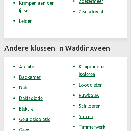
Zoetermeer
Krimpen aan den
Ijssel
Zwijndrecht
Leiden
Andere klussen in Waddinxveen
Architect
Kruipruimte
isoleren
Badkamer
Loodgieter
Dak
Ruwbouw
Dakisolatie
Schilderen
Elektra
Stucen
Geluidsisolatie
Timmerwerk
Gevel