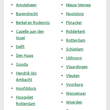
Amstelveen
Nieuw Vennep
Barendrecht
Nootdorp
Berkel en Rodenrijs
Pijnacker
Capelle aan den
Ridderkerk
Ijssel
Rotterdam
Delft
Schiedam
Den Haag
Uithoorn
Gouda
Vlaardingen
Hendrik Ido
Vleuten
Ambacht
Voorburg
Hoofddorp
Wassenaar
Hoogvliet
Woerden
Rotterdam