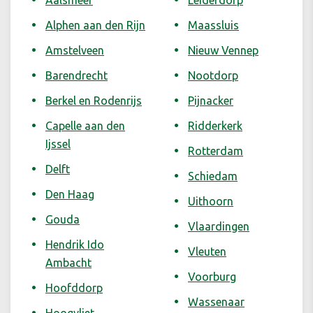
Aalsmeer
Leiderdorp
Alphen aan den Rijn
Maassluis
Amstelveen
Nieuw Vennep
Barendrecht
Nootdorp
Berkel en Rodenrijs
Pijnacker
Capelle aan den
Ridderkerk
Ijssel
Rotterdam
Delft
Schiedam
Den Haag
Uithoorn
Gouda
Vlaardingen
Hendrik Ido
Vleuten
Ambacht
Voorburg
Hoofddorp
Wassenaar