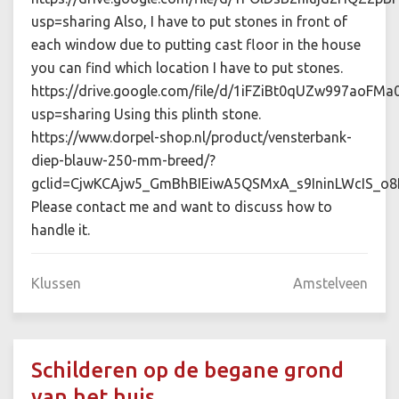
usp=sharing Also, I have to put stones in front of
each window due to putting cast floor in the house
you can find which location I have to put stones.
https://drive.google.com/file/d/1iFZiBt0qUZw997aoF
usp=sharing Using this plinth stone.
https://www.dorpel-shop.nl/product/vensterbank-
diep-blauw-250-mm-breed/?
gclid=CjwKCAjw5_GmBhBIEiwA5QSMxA_s9IninLWcI
Please contact me and want to discuss how to
handle it.
Klussen
Amstelveen
Schilderen op de begane grond
van het huis.