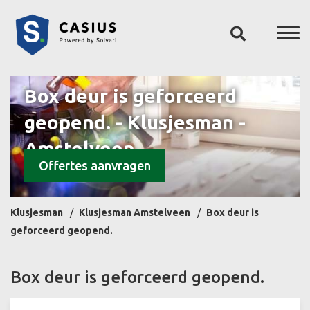
Box deur is geforceerd
geopend. - Klusjesman -
Amstelveen
Offertes aanvragen
Klusjesman
Klusjesman Amstelveen
Box deur is
geforceerd geopend.
Box deur is geforceerd geopend.