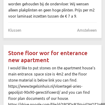
worden gehouden bij de ondervloer. Wij wensen
alleen plakplinten en geen hoge plinten. Prijs per m2
voor laminaat inzetten tussen de € 7 a 9.
Klussen
Amstelveen
Stone floor wor for enterance
new apartment
I would like to put stones on the apartment house's
main entrance. space size is 4m2 and the floor
stone material is below link you can find.
https://www.tegelsinhuis.nl/vloertegel-aries-
gepolijst-90x90-gerectificeerd/ and you can find
floor plan documents of our house.
https://drive.google.com/file/d/1POlDsB2hIujd2HQZ2p