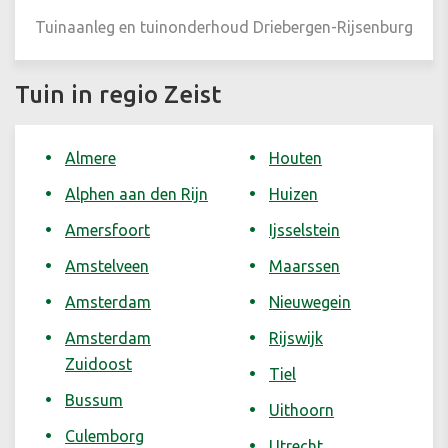
Tuinaanleg en tuinonderhoud
Driebergen-Rijsenburg
Tuin in regio Zeist
Almere
Houten
Alphen aan den Rijn
Huizen
Amersfoort
Ijsselstein
Amstelveen
Maarssen
Amsterdam
Nieuwegein
Amsterdam
Rijswijk
Zuidoost
Tiel
Bussum
Uithoorn
Culemborg
Utrecht