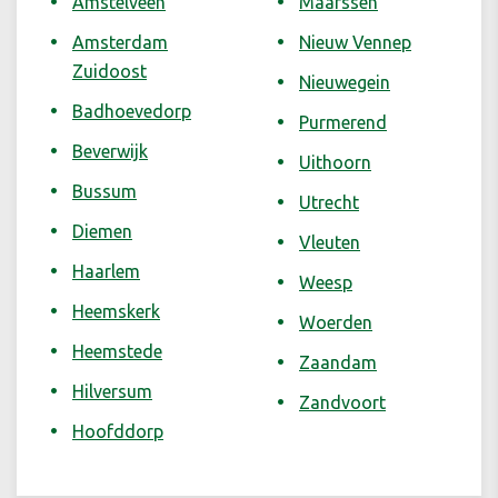
Amstelveen
Maarssen
Amsterdam
Nieuw Vennep
Zuidoost
Nieuwegein
Badhoevedorp
Purmerend
Beverwijk
Uithoorn
Bussum
Utrecht
Diemen
Vleuten
Haarlem
Weesp
Heemskerk
Woerden
Heemstede
Zaandam
Hilversum
Zandvoort
Hoofddorp