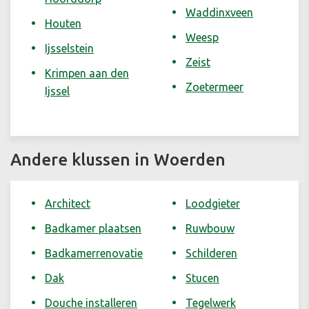
Waddinxveen
Houten
Weesp
Ijsselstein
Zeist
Krimpen aan den
Zoetermeer
Ijssel
Andere klussen in Woerden
Architect
Loodgieter
Badkamer plaatsen
Ruwbouw
Badkamerrenovatie
Schilderen
Dak
Stucen
Douche installeren
Tegelwerk