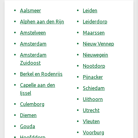
Aalsmeer
Leiden
Alphen aan den Rijn
Leiderdorp
Amstelveen
Maarssen
Amsterdam
Nieuw Vennep
Amsterdam
Nieuwegein
Zuidoost
Nootdorp
Berkel en Rodenrijs
Pijnacker
Capelle aan den
Schiedam
Ijssel
Uithoorn
Culemborg
Utrecht
Diemen
Vleuten
Gouda
Voorburg
Hoofddorp