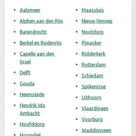
Aalsmeer
Maassluis
Alphen aan den Rijn
Nieuw Vennep
Barendrecht
Nootdorp
Berkel en Rodenrijs
Pijnacker
Capelle aan den
Ridderkerk
Ijssel
Rotterdam
Delft
Schiedam
Gouda
Spijkenisse
Heemstede
Uithoorn
Hendrik Ido
Vlaardingen
Ambacht
Voorburg
Hoofddorp
Waddinxveen
Hoogvliet