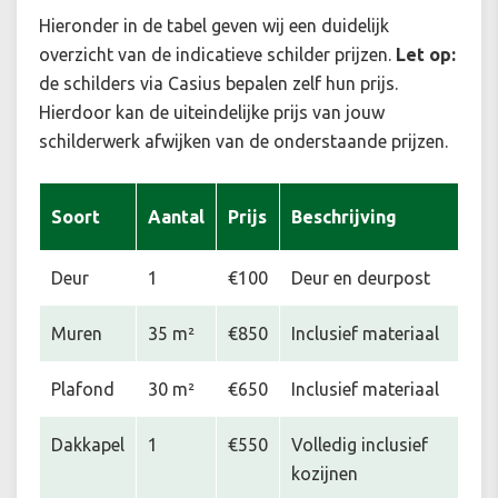
Hieronder in de tabel geven wij een duidelijk
overzicht van de indicatieve schilder prijzen.
Let op:
de schilders via Casius bepalen zelf hun prijs.
Hierdoor kan de uiteindelijke prijs van jouw
schilderwerk afwijken van de onderstaande prijzen.
Soort
Aantal
Prijs
Beschrijving
Deur
1
€100
Deur en deurpost
Muren
35 m²
€850
Inclusief materiaal
Plafond
30 m²
€650
Inclusief materiaal
Dakkapel
1
€550
Volledig inclusief
kozijnen