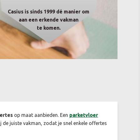
Casius is sinds 1999 dé manier om
aan een erkende vakman
te komen.
fertes
op maat aanbieden. Een
parketvloer
j de juiste vakman, zodat je snel enkele offertes