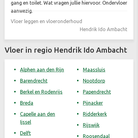
gang en toilet. Wat vragen jullie hiervoor. Ondervloer
aanwezig.
Vloer leggen en vloeronderhoud
Hendrik Ido Ambacht
Vloer in regio Hendrik Ido Ambacht
Alphen aan den Rijn
Maassluis
Barendrecht
Nootdorp
Berkel en Rodenrijs
Papendrecht
Breda
Pijnacker
Capelle aan den
Ridderkerk
Ijssel
Rijswijk
Delft
Roosendaal