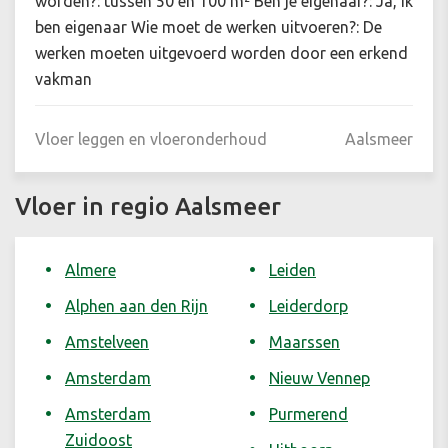
worden?: tussen 50 en 100 m² Ben je eigenaar?: Ja, ik
ben eigenaar Wie moet de werken uitvoeren?: De
werken moeten uitgevoerd worden door een erkend
vakman
Vloer leggen en vloeronderhoud
Aalsmeer
Vloer in regio Aalsmeer
Almere
Leiden
Alphen aan den Rijn
Leiderdorp
Amstelveen
Maarssen
Amsterdam
Nieuw Vennep
Amsterdam
Purmerend
Zuidoost