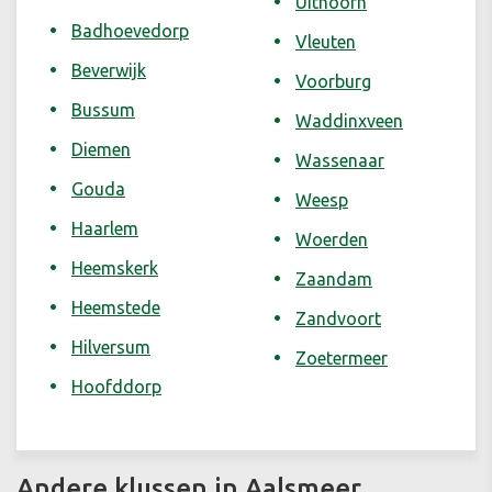
Uithoorn
Badhoevedorp
Vleuten
Beverwijk
Voorburg
Bussum
Waddinxveen
Diemen
Wassenaar
Gouda
Weesp
Haarlem
Woerden
Heemskerk
Zaandam
Heemstede
Zandvoort
Hilversum
Zoetermeer
Hoofddorp
Andere klussen in Aalsmeer