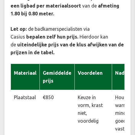
een ligbad per materiaalsoort
van de
afmeting
1.80 bij 0.80 meter.
Let op:
de badkamerspecialisten via
Casius
bepalen zelf hun prijs.
Hierdoor kan
de
uiteindelijke prijs van de klus afwijken van de
prijzen in de tabel.
Materiaal
Gemiddelde
Voordelen
Nadelen
prijs
Plaatstaal
€850
Keuze in
Houdt
vorm, krast
warmte
niet,
minder
voordelig
goed
vast