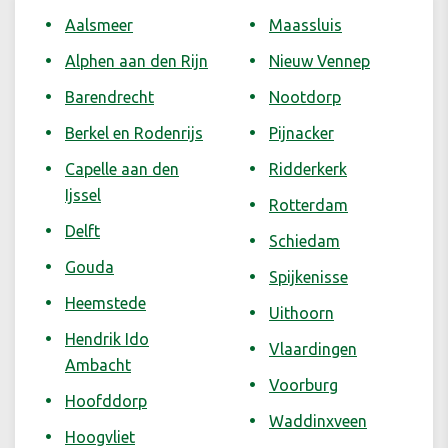
Aalsmeer
Maassluis
Alphen aan den Rijn
Nieuw Vennep
Barendrecht
Nootdorp
Berkel en Rodenrijs
Pijnacker
Capelle aan den
Ridderkerk
Ijssel
Rotterdam
Delft
Schiedam
Gouda
Spijkenisse
Heemstede
Uithoorn
Hendrik Ido
Vlaardingen
Ambacht
Voorburg
Hoofddorp
Waddinxveen
Hoogvliet