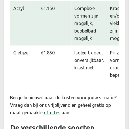
Acryl
€1.150
Complexe
Krassen
vormen zijn
en/of
mogelijk,
vlekken
bubbelbad
zijn
mogelijk
mogelijk
Gietijzer
€1.850
Isoleert goed,
Prijzig,
onverslijtbaar,
vorm en
krast niet
grootte
beperkt
Ben je benieuwd naar de kosten voor jouw situatie
?
Vraag dan bij ons vrijblijvend en geheel gratis op
maat gemaakte
offertes
aan.
De verschillende soorten