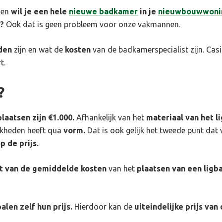
 en
wil je een hele
nieuwe badkamer
in je
nieuwbouwwoni
?
Ook dat is geen probleem voor onze vakmannen.
den
zijn en wat de
kosten
van de badkamerspecialist zijn. Casi
t.
?
laatsen zijn €1.000.
Afhankelijk van het
materiaal van het l
jkheden heeft qua
vorm.
Dat is ook gelijk het tweede punt dat v
p de prijs.
t van de gemiddelde kosten
van het
plaatsen van een ligb
alen zelf hun prijs.
Hierdoor kan de
uiteindelijke prijs van