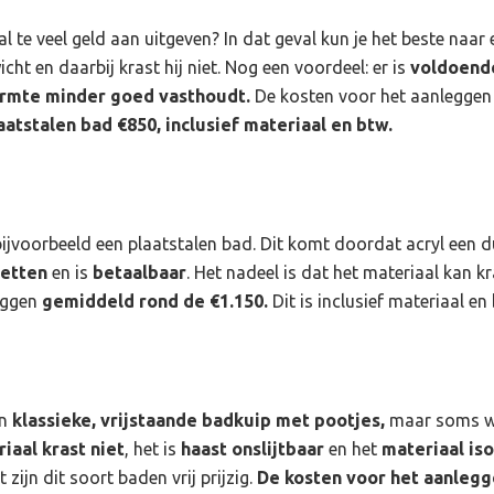
t al te veel geld aan uitgeven? In dat geval kun je het beste naar
icht en daarbij krast hij niet. Nog een voordeel: er is
voldoend
rmte minder goed vasthoudt.
De kosten voor het aanleggen 
aatstalen bad €850,
inclusief materiaal en btw.
bijvoorbeeld een plaatstalen bad. Dit komt doordat acryl een d
zetten
en is
betaalbaar
. Het nadeel is dat het materiaal kan k
iggen
gemiddeld rond de €1.150.
Dit is inclusief materiaal e
n
klassieke, vrijstaande badkuip met pootjes,
maar soms wo
iaal krast niet
, het is
haast onslijtbaar
en het
materiaal is
zijn dit soort baden vrij prijzig.
De kosten voor het aanlegg