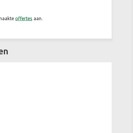
emaakte
offertes
aan.
ken