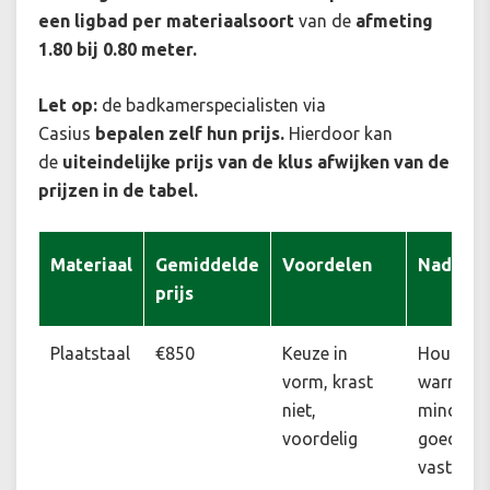
een ligbad per materiaalsoort
van de
afmeting
1.80 bij 0.80 meter.
Let op:
de badkamerspecialisten via
Casius
bepalen zelf hun prijs.
Hierdoor kan
de
uiteindelijke prijs van de klus afwijken van de
prijzen in de tabel.
Materiaal
Gemiddelde
Voordelen
Nadelen
prijs
Plaatstaal
€850
Keuze in
Houdt
vorm, krast
warmte
niet,
minder
voordelig
goed
vast