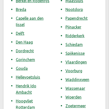
Berkel en Rodenrijs
Maassluis
Breda
Nootdorp
Capelle aan den
Papendrecht
Ijssel
Pijnacker
Delft
Ridderkerk
Den Haag
Schiedam
Dordrecht
Spijkenisse
Gorinchem
Vlaardingen
Gouda
Voorburg
Hellevoetsluis
Waddinxveen
Hendrik Ido
Wassenaar
Ambacht
Woerden
Hoogvliet
Zoetermeer
Rotterdam