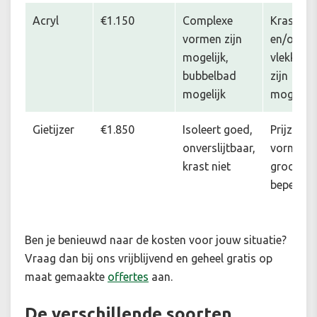
Acryl
€1.150
Complexe
Krassen
vormen zijn
en/of
mogelijk,
vlekken
bubbelbad
zijn
mogelijk
mogelijk
Gietijzer
€1.850
Isoleert goed,
Prijzig,
onverslijtbaar,
vorm en
krast niet
grootte
beperkt
Ben je benieuwd naar de kosten voor jouw situatie
?
Vraag dan bij ons vrijblijvend en geheel gratis op
maat gemaakte
offertes
aan.
De verschillende soorten