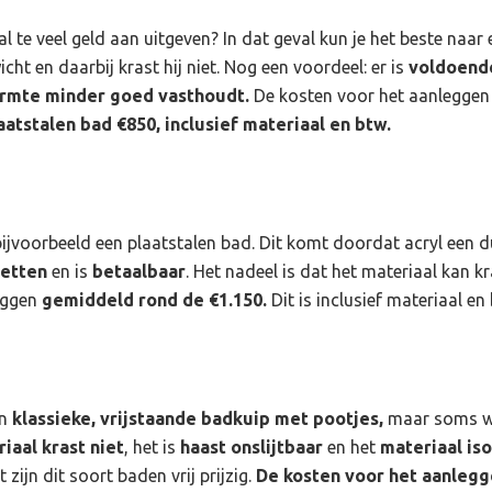
t al te veel geld aan uitgeven? In dat geval kun je het beste naar
icht en daarbij krast hij niet. Nog een voordeel: er is
voldoend
rmte minder goed vasthoudt.
De kosten voor het aanleggen 
aatstalen bad €850,
inclusief materiaal en btw.
bijvoorbeeld een plaatstalen bad. Dit komt doordat acryl een d
zetten
en is
betaalbaar
. Het nadeel is dat het materiaal kan k
iggen
gemiddeld rond de €1.150.
Dit is inclusief materiaal e
n
klassieke, vrijstaande badkuip met pootjes,
maar soms wo
iaal krast niet
, het is
haast onslijtbaar
en het
materiaal is
zijn dit soort baden vrij prijzig.
De kosten voor het aanlegg