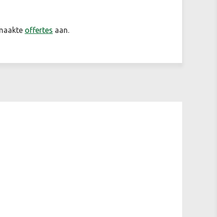
emaakte
offertes
aan.