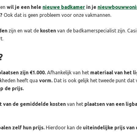
 en
wil je een hele
nieuwe badkamer
in je
nieuwbouwwoni
?
Ook dat is geen probleem voor onze vakmannen.
den
zijn en wat de
kosten
van de badkamerspecialist zijn. Casi
t.
?
laatsen zijn €1.000.
Afhankelijk van het
materiaal van het l
jkheden heeft qua
vorm.
Dat is ook gelijk het tweede punt dat v
p de prijs.
t van de gemiddelde kosten
van het
plaatsen van een ligb
alen zelf hun prijs.
Hierdoor kan de
uiteindelijke prijs van