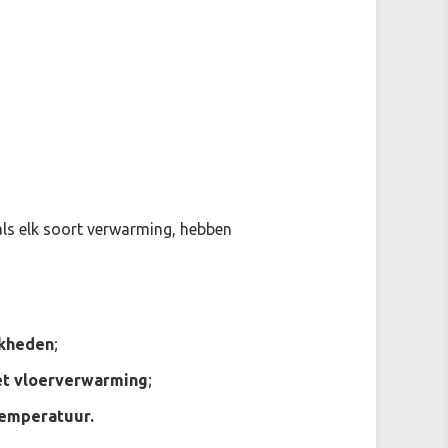
als elk soort verwarming, hebben
jkheden
;
t vloerverwarming
;
temperatuur.