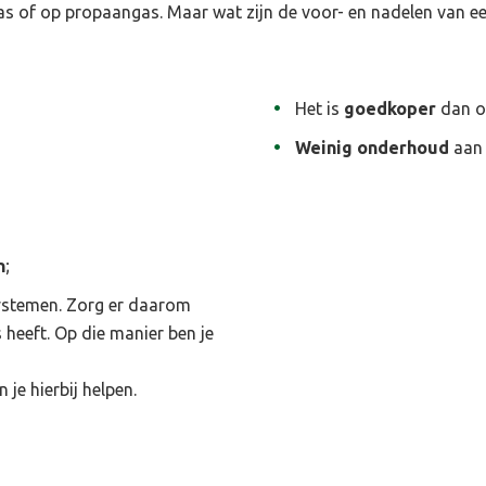
 of op propaangas. Maar wat zijn de voor- en nadelen van e
Het is
goedkoper
dan op
Weinig onderhoud
aan 
n
;
stemen. Zorg er daarom
s heeft. Op die manier ben je
je hierbij helpen.