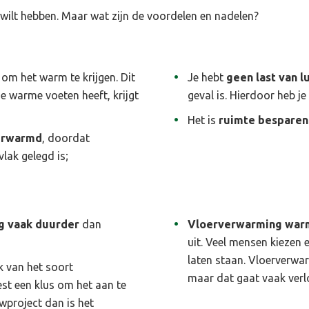
 wilt hebben. Maar wat zijn de voordelen en nadelen?
om het warm te krijgen. Dit
Je hebt
geen last van lu
 warme voeten heeft, krijgt
geval is. Hierdoor heb je
Het is
ruimte besparen
verwarmd
, doordat
lak gelegd is;
g vaak duurder
dan
Vloerverwarming war
uit. Veel mensen kiezen
laten staan. Vloerverwar
k van het soort
maar dat gaat vaak verlo
est een klus om het aan te
wproject dan is het