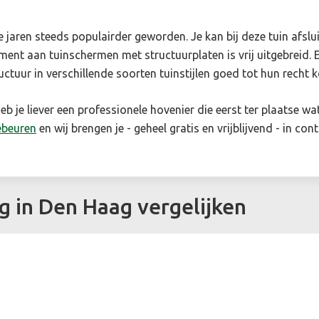
 jaren steeds populairder geworden. Je kan bij deze tuin afslu
ment aan tuinschermen met structuurplaten is vrij uitgebreid. E
tuur in verschillende soorten tuinstijlen goed tot hun recht 
heb je liever een professionele hovenier die eerst ter plaatse
ebeuren
en wij brengen je - geheel gratis en vrijblijvend - in c
g in Den Haag vergelijken