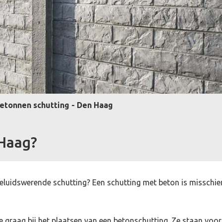
etonnen schutting - Den Haag
 Haag?
geluidswerende schutting? Een schutting met beton is misschie
 graag bij het plaatsen van een betonschutting. Ze staan voor j