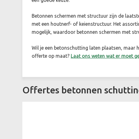
Betonnen schermen met structuur zijn de laatste
met een houtnerf- of keienstructuur. Het assorti
mogelijk, waardoor betonnen schermen met struc
Wil je een betonschutting laten plaatsen, maar 
offerte op maat?
Laat ons weten wat er moet g
Offertes betonnen schuttin