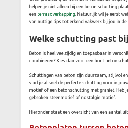
helpen je niet alleen bij een beton schutting pl
een
terrasoverkapping
.
Natuurlijk wil je eerst 
van nuttige tips tot erkend vakwerk bij jou in de 
Welke schutting past bij
Beton is heel veelzijdig en toepasbaar in versc
combineren? Kies dan voor een hout betonschut
Schuttingen van beton zijn duurzaam, stijlvol 
vind je al snel de perfecte schutting voor in jou
motief of een betonschutting met graniet. Heb j
gebroken steenmotief of nostalgie motief.
Hieronder staat een overzicht van een aantal u
Betonplaten tussen beton