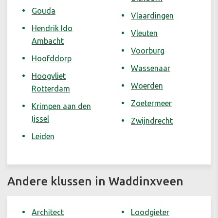
Gouda
Vlaardingen
Hendrik Ido
Vleuten
Ambacht
Voorburg
Hoofddorp
Wassenaar
Hoogvliet
Woerden
Rotterdam
Zoetermeer
Krimpen aan den
Ijssel
Zwijndrecht
Leiden
Andere klussen in Waddinxveen
Architect
Loodgieter