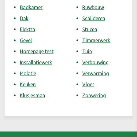
Badkamer
Ruwbouw
Dak
Schilderen
Elektra
Stucen
Gevel
Timmerwerk
Homepage test
Tuin
Installatiewerk
Verbouwing
Isolatie
Verwarming
Keuken
Vloer
Klusjesman
Zonwering