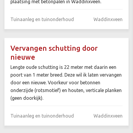
plaatsing met betonpalen in Waddinxveen.
Tuinaanleg en tuinonderhoud
Waddinxveen
Vervangen schutting door
nieuwe
Lengte oude schutting is 22 meter met daarin een
poort van 1 meter breed. Deze wil ik laten vervangen
door een nieuwe. Voorkeur voor betonnen
onderzijde (rotsmotief) en houten, verticale planken
(geen doorkijk).
Tuinaanleg en tuinonderhoud
Waddinxveen