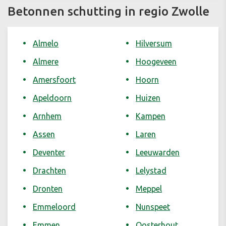
Betonnen schutting in regio Zwolle
Almelo
Hilversum
Almere
Hoogeveen
Amersfoort
Hoorn
Apeldoorn
Huizen
Arnhem
Kampen
Assen
Laren
Deventer
Leeuwarden
Drachten
Lelystad
Dronten
Meppel
Emmeloord
Nunspeet
Emmen
Oosterhout