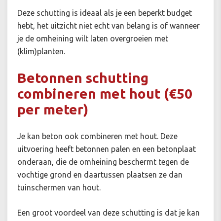
Deze schutting is ideaal als je een beperkt budget
hebt, het uitzicht niet echt van belang is of wanneer
je de omheining wilt laten overgroeien met
(klim)planten.
Betonnen schutting
combineren met hout (€50
per meter)
Je kan beton ook combineren met hout. Deze
uitvoering heeft betonnen palen en een betonplaat
onderaan, die de omheining beschermt tegen de
vochtige grond en daartussen plaatsen ze dan
tuinschermen van hout.
Een groot voordeel van deze schutting is dat je kan