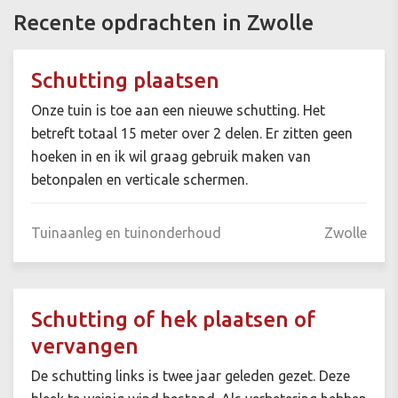
Recente opdrachten in Zwolle
Schutting plaatsen
Onze tuin is toe aan een nieuwe schutting. Het
betreft totaal 15 meter over 2 delen. Er zitten geen
hoeken in en ik wil graag gebruik maken van
betonpalen en verticale schermen.
Tuinaanleg en tuinonderhoud
Zwolle
Schutting of hek plaatsen of
vervangen
De schutting links is twee jaar geleden gezet. Deze