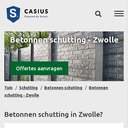
Betonnen schutting - Zwolle
Offertes aanvragen
Tuin
Schutting
Betonnen schutting
Betonnen
schutting - Zwolle
Betonnen schutting in Zwolle?