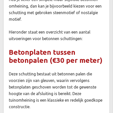
omheining, dan kan je bijvoorbeeld kiezen voor een
schutting met gebroken steenmotief of nostalgie
motief.
Hieronder staat een overzicht van een aantal
uitvoeringen voor betonnen schuttingen:
Betonplaten tussen
betonpalen (€30 per meter)
Deze schutting bestaat uit betonnen palen die
voorzien zijn van gleuven, waarin vervolgens
betonplaten geschoven worden tot de gewenste
hoogte van de afsluiting is bereikt. Deze
tuinomheining is een klassieke en redelijk goedkope
constructie.