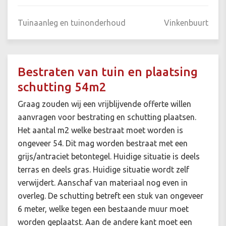
Tuinaanleg en tuinonderhoud
Vinkenbuurt
Bestraten van tuin en plaatsing
schutting 54m2
Graag zouden wij een vrijblijvende offerte willen
aanvragen voor bestrating en schutting plaatsen.
Het aantal m2 welke bestraat moet worden is
ongeveer 54. Dit mag worden bestraat met een
grijs/antraciet betontegel. Huidige situatie is deels
terras en deels gras. Huidige situatie wordt zelf
verwijdert. Aanschaf van materiaal nog even in
overleg. De schutting betreft een stuk van ongeveer
6 meter, welke tegen een bestaande muur moet
worden geplaatst. Aan de andere kant moet een