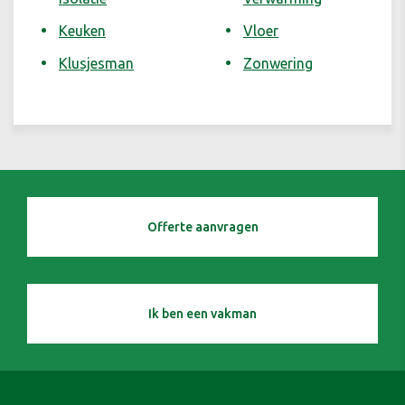
Keuken
Vloer
Klusjesman
Zonwering
Offerte aanvragen
Ik ben een vakman