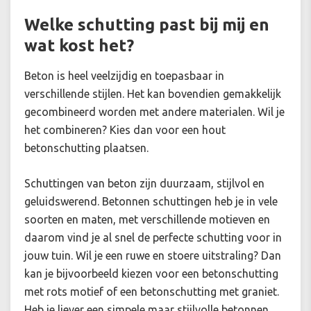
Welke schutting past bij mij en
wat kost het?
Beton is heel veelzijdig en toepasbaar in
verschillende stijlen. Het kan bovendien gemakkelijk
gecombineerd worden met andere materialen. Wil je
het combineren? Kies dan voor een hout
betonschutting plaatsen.
Schuttingen van beton zijn duurzaam, stijlvol en
geluidswerend. Betonnen schuttingen heb je in vele
soorten en maten, met verschillende motieven en
daarom vind je al snel de perfecte schutting voor in
jouw tuin. Wil je een ruwe en stoere uitstraling? Dan
kan je bijvoorbeeld kiezen voor een betonschutting
met rots motief of een betonschutting met graniet.
Heb je liever een simpele maar stijlvolle betonnen