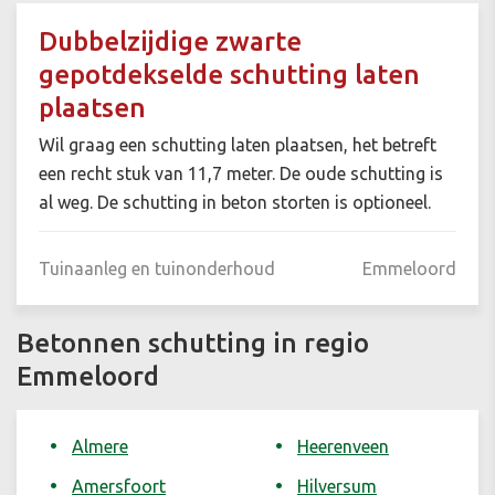
Dubbelzijdige zwarte
gepotdekselde schutting laten
plaatsen
Wil graag een schutting laten plaatsen, het betreft
een recht stuk van 11,7 meter. De oude schutting is
al weg. De schutting in beton storten is optioneel.
Tuinaanleg en tuinonderhoud
Emmeloord
Betonnen schutting in regio
Emmeloord
Almere
Heerenveen
Amersfoort
Hilversum