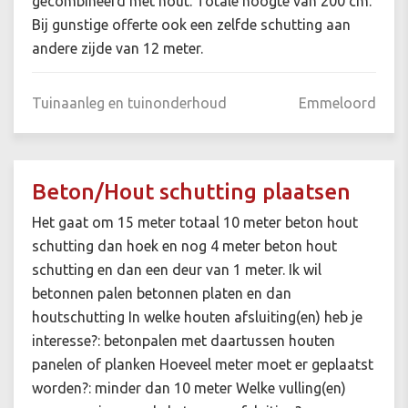
gecombineerd met hout. Totale hoogte van 200 cm.
Bij gunstige offerte ook een zelfde schutting aan
andere zijde van 12 meter.
Tuinaanleg en tuinonderhoud
Emmeloord
Beton/Hout schutting plaatsen
Het gaat om 15 meter totaal 10 meter beton hout
schutting dan hoek en nog 4 meter beton hout
schutting en dan een deur van 1 meter. Ik wil
betonnen palen betonnen platen en dan
houtschutting In welke houten afsluiting(en) heb je
interesse?: betonpalen met daartussen houten
panelen of planken Hoeveel meter moet er geplaatst
worden?: minder dan 10 meter Welke vulling(en)