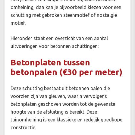
omheining, dan kan je bijvoorbeeld kiezen voor een
schutting met gebroken steenmotief of nostalgie
motief.
Hieronder staat een overzicht van een aantal
uitvoeringen voor betonnen schuttingen:
Betonplaten tussen
betonpalen (€30 per meter)
Deze schutting bestaat uit betonnen palen die
voorzien zijn van gleuven, waarin vervolgens
betonplaten geschoven worden tot de gewenste
hoogte van de afsluiting is bereikt. Deze
tuinomheining is een klassieke en redelijk goedkope
constructie.