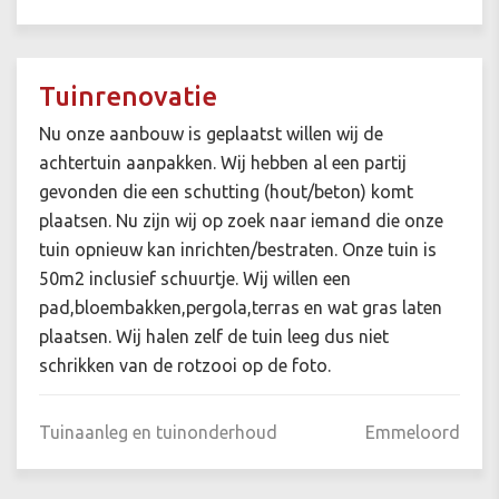
Tuinrenovatie
Nu onze aanbouw is geplaatst willen wij de
achtertuin aanpakken. Wij hebben al een partij
gevonden die een schutting (hout/beton) komt
plaatsen. Nu zijn wij op zoek naar iemand die onze
tuin opnieuw kan inrichten/bestraten. Onze tuin is
50m2 inclusief schuurtje. Wij willen een
pad,bloembakken,pergola,terras en wat gras laten
plaatsen. Wij halen zelf de tuin leeg dus niet
schrikken van de rotzooi op de foto.
Tuinaanleg en tuinonderhoud
Emmeloord