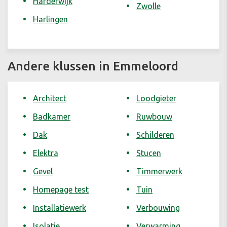
Harderwijk
Zwolle
Harlingen
Andere klussen in Emmeloord
Architect
Loodgieter
Badkamer
Ruwbouw
Dak
Schilderen
Elektra
Stucen
Gevel
Timmerwerk
Homepage test
Tuin
Installatiewerk
Verbouwing
Isolatie
Verwarming