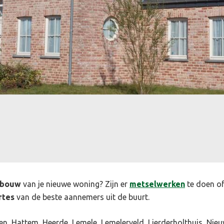
wbouw
van je nieuwe woning? Zijn er
metselwerken
te doen o
rtes
van de beste aannemers uit de buurt.
en, Hattem, Heerde, Lemele, Lemelerveld, Lierderholthuis, Ni