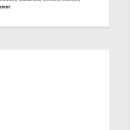
emer
.