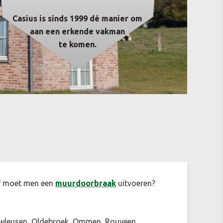
Casius is sinds 1999 dé manier om
aan een erkende vakman
te komen.
f moet men een
muurdoorbraak
uitvoeren?
euwleusen, Oldebroek, Ommen, Rouveen,