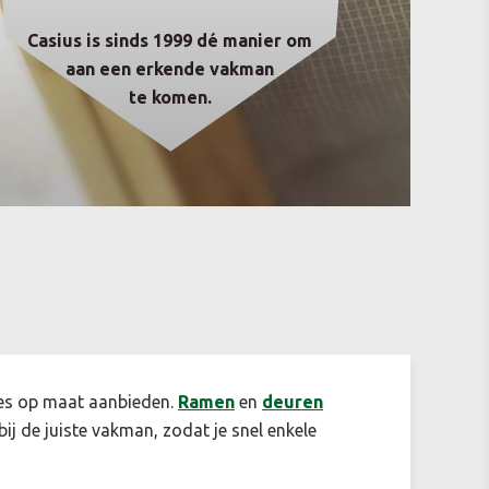
Casius is sinds 1999 dé manier om
aan een erkende vakman
te komen.
ertes op maat aanbieden.
Ramen
en
deuren
 bij de juiste vakman, zodat je snel enkele