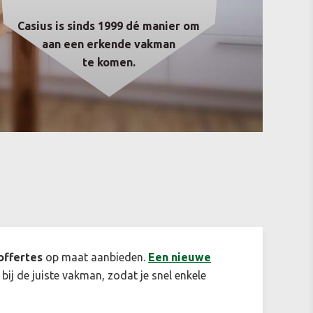
Casius is sinds 1999 dé manier om
aan een erkende vakman
te komen.
offertes
op maat aanbieden.
Een n
ieuwe
 bij de juiste vakman, zodat je snel enkele