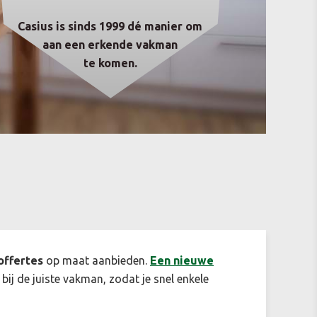
Casius is sinds 1999 dé manier om
aan een erkende vakman
te komen.
offertes
op maat aanbieden.
Een n
ieuwe
 bij de juiste vakman, zodat je snel enkele