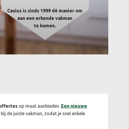
Casius is sinds 1999 dé manier om
aan een erkende vakman
te komen.
offertes
op maat aanbieden.
Een n
ieuwe
 bij de juiste vakman, zodat je snel enkele