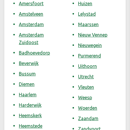
Amersfoort
Huizen
Amstelveen
Lelystad
Amsterdam
Maarssen
Amsterdam
Nieuw Vennep
Zuidoost
Nieuwegein
Badhoevedorp
Purmerend
Beverwijk
Uithoorn
Bussum
Utrecht
Diemen
Vleuten
Haarlem
Weesp
Harderwijk
Woerden
Heemskerk
Zaandam
Heemstede
Zandvoort