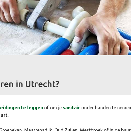
ren in Utrecht?
leidingen te leggen
of om je
sanitair
onder handen te nemen? 
uurt
.
, Groenekan, Maartensdijk, Oud Zuilen, Westbroek of in de buur