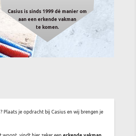
Casius is sinds 1999 dé manier om
aan een erkende vakman
te komen.
Plaats je opdracht bij Casius en wij brengen je
t woont, vindt hier zeker een
erkende vakman
.