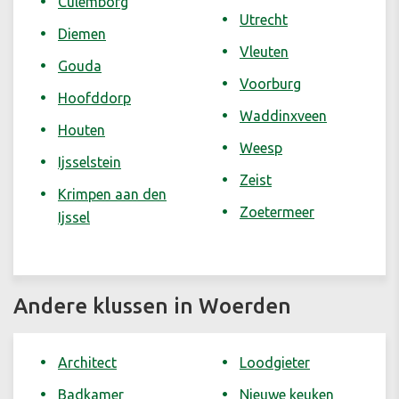
Culemborg
Utrecht
Diemen
Vleuten
Gouda
Voorburg
Hoofddorp
Waddinxveen
Houten
Weesp
Ijsselstein
Zeist
Krimpen aan den
Zoetermeer
Ijssel
Andere klussen in Woerden
Architect
Loodgieter
Badkamer
Nieuwe keuken