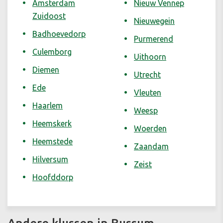
Amsterdam
Nieuw Vennep
Zuidoost
Nieuwegein
Badhoevedorp
Purmerend
Culemborg
Uithoorn
Diemen
Utrecht
Ede
Vleuten
Haarlem
Weesp
Heemskerk
Woerden
Heemstede
Zaandam
Hilversum
Zeist
Hoofddorp