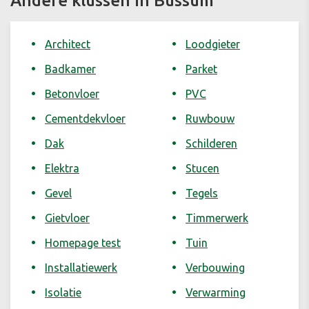
Andere klussen in Bussum
Architect
Loodgieter
Badkamer
Parket
Betonvloer
PVC
Cementdekvloer
Ruwbouw
Dak
Schilderen
Elektra
Stucen
Gevel
Tegels
Gietvloer
Timmerwerk
Homepage test
Tuin
Installatiewerk
Verbouwing
Isolatie
Verwarming