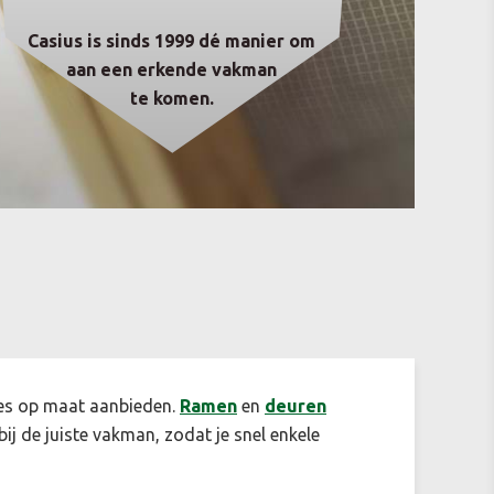
Casius is sinds 1999 dé manier om
aan een erkende vakman
te komen.
ertes op maat aanbieden.
Ramen
en
deuren
 bij de juiste vakman, zodat je snel enkele