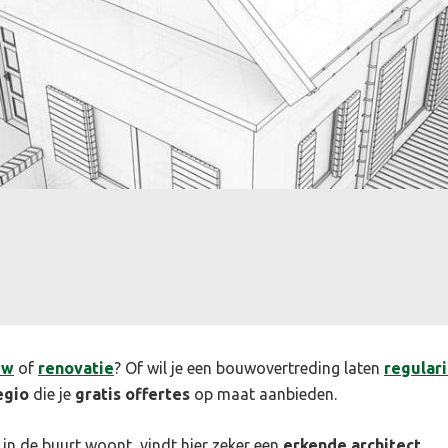
uw
of
renovatie
? Of wil je een bouwovertreding laten
regular
egio
die je
gratis offertes
op maat aanbieden.
 in de buurt woont, vindt hier zeker een
erkende architect
.