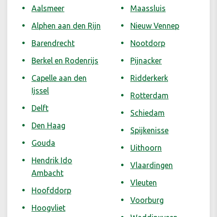
Aalsmeer
Maassluis
Alphen aan den Rijn
Nieuw Vennep
Barendrecht
Nootdorp
Berkel en Rodenrijs
Pijnacker
Capelle aan den
Ridderkerk
Ijssel
Rotterdam
Delft
Schiedam
Den Haag
Spijkenisse
Gouda
Uithoorn
Hendrik Ido
Vlaardingen
Ambacht
Vleuten
Hoofddorp
Voorburg
Hoogvliet