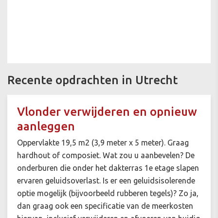
Recente opdrachten in Utrecht
Vlonder verwijderen en opnieuw
aanleggen
Oppervlakte 19,5 m2 (3,9 meter x 5 meter). Graag
hardhout of composiet. Wat zou u aanbevelen? De
onderburen die onder het dakterras 1e etage slapen
ervaren geluidsoverlast. Is er een geluidsisolerende
optie mogelijk (bijvoorbeeld rubberen tegels)? Zo ja,
dan graag ook een specificatie van de meerkosten