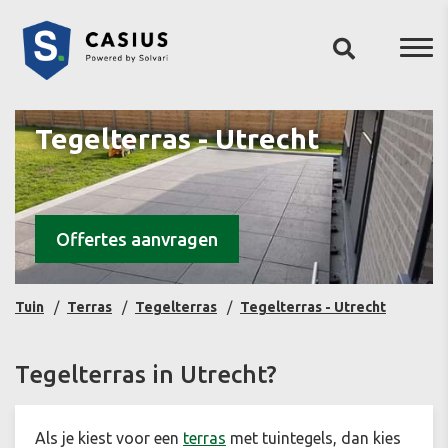
Tegelterras - Utrecht
Offertes aanvragen
Tuin
Terras
Tegelterras
Tegelterras - Utrecht
Tegelterras in Utrecht?
Als je kiest voor een
terras
met tuintegels, dan kies