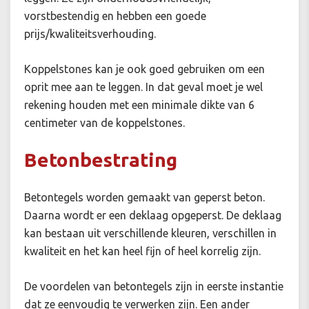
vorstbestendig en hebben een goede
prijs/kwaliteitsverhouding.
Koppelstones kan je ook goed gebruiken om een
oprit mee aan te leggen. In dat geval moet je wel
rekening houden met een minimale dikte van 6
centimeter van de koppelstones.
Betonbestrating
Betontegels worden gemaakt van geperst beton.
Daarna wordt er een deklaag opgeperst. De deklaag
kan bestaan uit verschillende kleuren, verschillen in
kwaliteit en het kan heel fijn of heel korrelig zijn.
De voordelen van betontegels zijn in eerste instantie
dat ze eenvoudig te verwerken zijn. Een ander