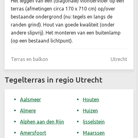
Het leggen van een (diagonale) vlondervloer op een
terras (afmetingen circa 170 x 710 cm) op/over
bestaande ondergrond (nu: tegels en langs de
randen grind). Hout van goede kwaliteit (onder
andere slipvrij). Het monteren van een buitenlamp
(op een bestaand lichtpunt).
Terras en balkon
Utrecht
Tegelterras in regio Utrecht
Aalsmeer
Houten
Almere
Huizen
Alphen aan den Rijn
Ijsselstein
Amersfoort
Maarssen