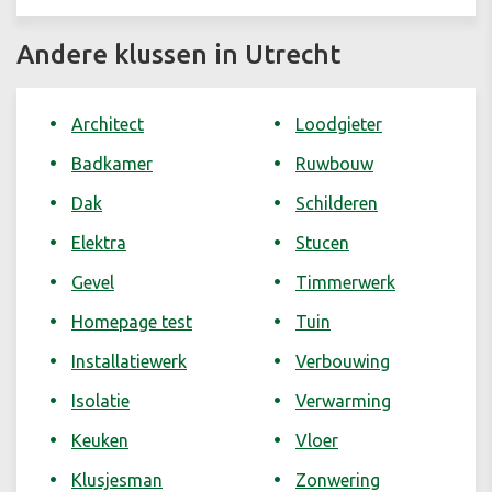
Andere klussen in Utrecht
Architect
Loodgieter
Badkamer
Ruwbouw
Dak
Schilderen
Elektra
Stucen
Gevel
Timmerwerk
Homepage test
Tuin
Installatiewerk
Verbouwing
Isolatie
Verwarming
Keuken
Vloer
Klusjesman
Zonwering