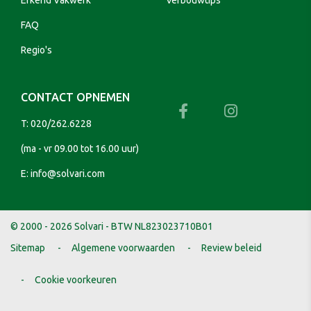
Erkend Vakwerk
Verbouwtips
FAQ
Regio's
CONTACT OPNEMEN
T:
020/262.6228
(ma - vr 09.00 tot 16.00 uur)
E:
info@solvari.com
© 2000 - 2026 Solvari - BTW NL823023710B01
Sitemap
Algemene voorwaarden
Review beleid
Cookie voorkeuren