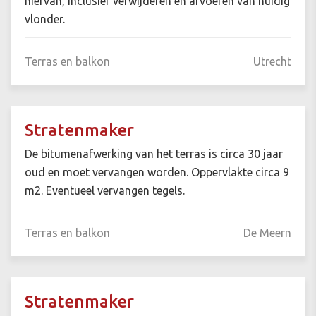
hiervan, inclusief verwijderen en afvoeren van huidig
vlonder.
Terras en balkon
Utrecht
Stratenmaker
De bitumenafwerking van het terras is circa 30 jaar
oud en moet vervangen worden. Oppervlakte circa 9
m2. Eventueel vervangen tegels.
Terras en balkon
De Meern
Stratenmaker