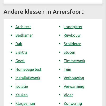
Andere klussen in Amersfoort
Architect
Loodgieter
Badkamer
Ruwbouw
Dak
Schilderen
Elektra
Stucen
Gevel
Timmerwerk
Homepage test
Tuin
Installatiewerk
Verbouwing
Isolatie
Verwarming
Keuken
Vloer
Klusjesman
Zonwering