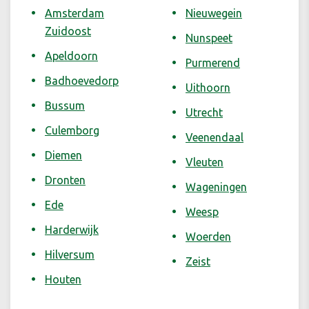
Amsterdam
Nieuwegein
Zuidoost
Nunspeet
Apeldoorn
Purmerend
Badhoevedorp
Uithoorn
Bussum
Utrecht
Culemborg
Veenendaal
Diemen
Vleuten
Dronten
Wageningen
Ede
Weesp
Harderwijk
Woerden
Hilversum
Zeist
Houten