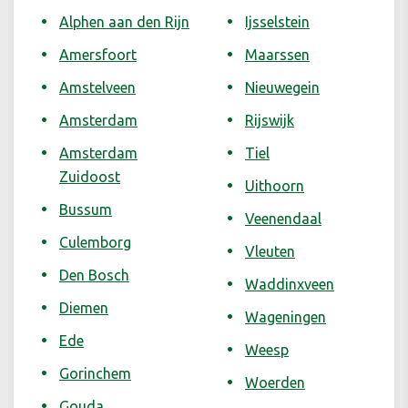
Alphen aan den Rijn
Ijsselstein
Amersfoort
Maarssen
Amstelveen
Nieuwegein
Amsterdam
Rijswijk
Amsterdam
Tiel
Zuidoost
Uithoorn
Bussum
Veenendaal
Culemborg
Vleuten
Den Bosch
Waddinxveen
Diemen
Wageningen
Ede
Weesp
Gorinchem
Woerden
Gouda