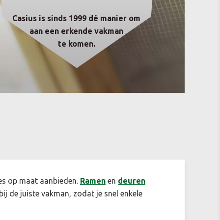
Casius is sinds 1999 dé manier om
aan een erkende vakman
te komen.
ertes op maat aanbieden.
Ramen
en
deuren
 bij de juiste vakman, zodat je snel enkele