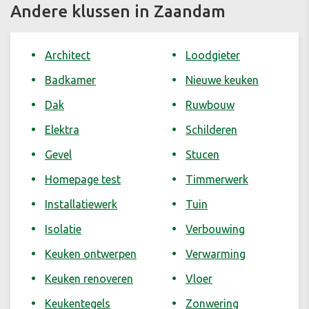
Andere klussen in Zaandam
Architect
Loodgieter
Badkamer
Nieuwe keuken
Dak
Ruwbouw
Elektra
Schilderen
Gevel
Stucen
Homepage test
Timmerwerk
Installatiewerk
Tuin
Isolatie
Verbouwing
Keuken ontwerpen
Verwarming
Keuken renoveren
Vloer
Keukentegels
Zonwering