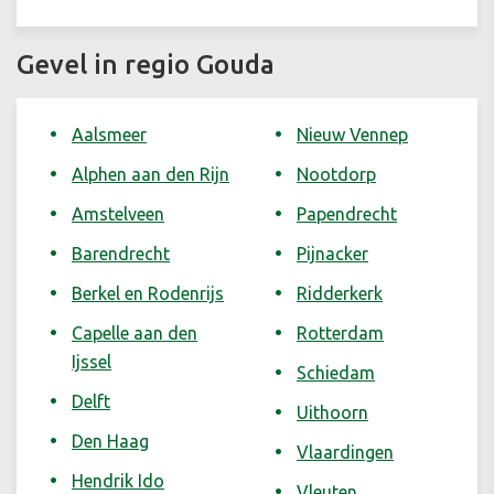
Gevel in regio Gouda
Aalsmeer
Nieuw Vennep
Alphen aan den Rijn
Nootdorp
Amstelveen
Papendrecht
Barendrecht
Pijnacker
Berkel en Rodenrijs
Ridderkerk
Capelle aan den
Rotterdam
Ijssel
Schiedam
Delft
Uithoorn
Den Haag
Vlaardingen
Hendrik Ido
Vleuten