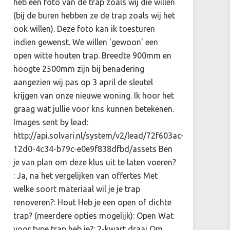
heb een foto van de trap zoals wij die willen
(bij de buren hebben ze de trap zoals wij het
ook willen). Deze foto kan ik toesturen
indien gewenst. We willen 'gewoon' een
open witte houten trap. Breedte 900mm en
hoogte 2500mm zijn bij benadering
aangezien wij pas op 3 april de sleutel
krijgen van onze nieuwe woning. Ik hoor het
graag wat jullie voor kns kunnen betekenen.
Images sent by lead:
http://api.solvari.nl/system/v2/lead/72f603ac-
12d0-4c34-b79c-e0e9f838dfbd/assets Ben
je van plan om deze klus uit te laten voeren?
: Ja, na het vergelijken van offertes Met
welke soort materiaal wil je je trap
renoveren?: Hout Heb je een open of dichte
trap? (meerdere opties mogelijk): Open Wat
voor type trap heb je?: 2-kwart draai Om