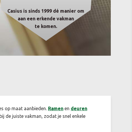
Casius is sinds 1999 dé manier om
aan een erkende vakman
te komen.
ertes op maat aanbieden.
Ramen
en
deuren
 bij de juiste vakman, zodat je snel enkele