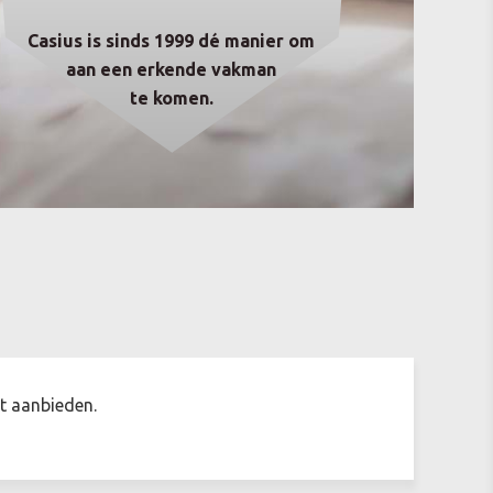
Casius is sinds 1999 dé manier om
aan een erkende vakman
te komen.
t aanbieden.