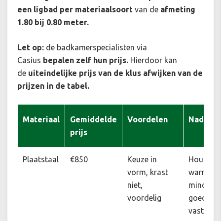
een ligbad per materiaalsoort
van de
afmeting
1.80 bij 0.80 meter.
Let op:
de badkamerspecialisten via
Casius
bepalen zelf hun prijs.
Hierdoor kan
de
uiteindelijke prijs van de klus afwijken van de
prijzen in de tabel.
Materiaal
Gemiddelde
Voordelen
Nadelen
prijs
Plaatstaal
€850
Keuze in
Houdt
vorm, krast
warmte
niet,
minder
voordelig
goed
vast