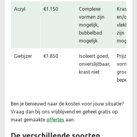
Acryl
€1.150
Complexe
Krassen
vormen zijn
en/of
mogelijk,
vlekken
bubbelbad
zijn
mogelijk
mogelijk
Gietijzer
€1.850
Isoleert goed,
Prijzig,
onverslijtbaar,
vorm en
krast niet
grootte
beperkt
Ben je benieuwd naar de kosten voor jouw situatie
?
Vraag dan bij ons vrijblijvend en geheel gratis op
maat gemaakte
offertes
aan.
De verschillende soorten