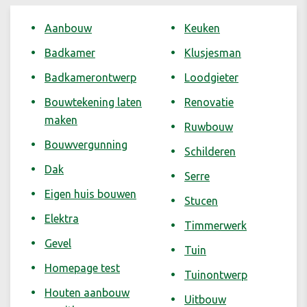
Aanbouw
Keuken
Badkamer
Klusjesman
Badkamerontwerp
Loodgieter
Bouwtekening laten
Renovatie
maken
Ruwbouw
Bouwvergunning
Schilderen
Dak
Serre
Eigen huis bouwen
Stucen
Elektra
Timmerwerk
Gevel
Tuin
Homepage test
Tuinontwerp
Houten aanbouw
Uitbouw