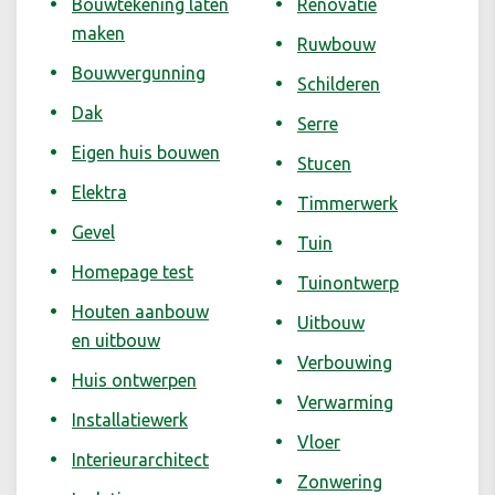
Bouwtekening laten
Renovatie
maken
Ruwbouw
Bouwvergunning
Schilderen
Dak
Serre
Eigen huis bouwen
Stucen
Elektra
Timmerwerk
Gevel
Tuin
Homepage test
Tuinontwerp
Houten aanbouw
Uitbouw
en uitbouw
Verbouwing
Huis ontwerpen
Verwarming
Installatiewerk
Vloer
Interieurarchitect
Zonwering