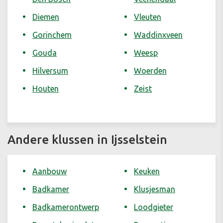
Diemen
Vleuten
Gorinchem
Waddinxveen
Gouda
Weesp
Hilversum
Woerden
Houten
Zeist
Andere klussen in Ijsselstein
Aanbouw
Keuken
Badkamer
Klusjesman
Badkamerontwerp
Loodgieter